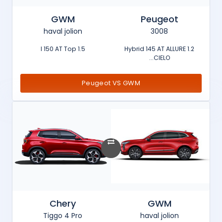
GWM
Peugeot
haval jolion
3008
1.5 l 150 AT Top
1.2 Hybrid 145 AT ALLURE
CIELO...
Peugeot VS GWM
Chery
GWM
Tiggo 4 Pro
haval jolion