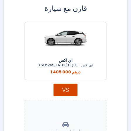
قارن مع سيارة
اي اكس
اي اكس - X xDrive50 ATHLÉTIQUE
1 405 000 درهم
VS