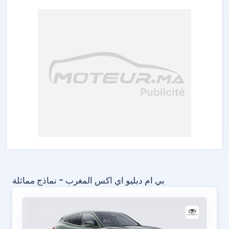
بي ام دبليو اي اكس المغرب - نماذج مماثلة