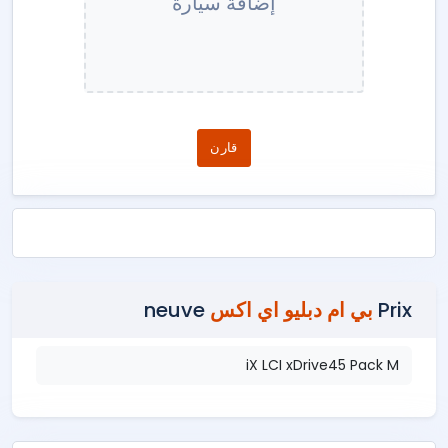
إضافة سيارة
قارن
Prix
بي ام دبليو اي اكس
neuve
iX LCI xDrive45 Pack M