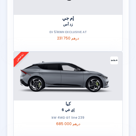
إم جي
زد أس
EV 51KWH EXCLUSIVE AT
231 750 درهم
تخفيض
كيا
إي في 6
239 kW 4WD GT line
685 000 درهم