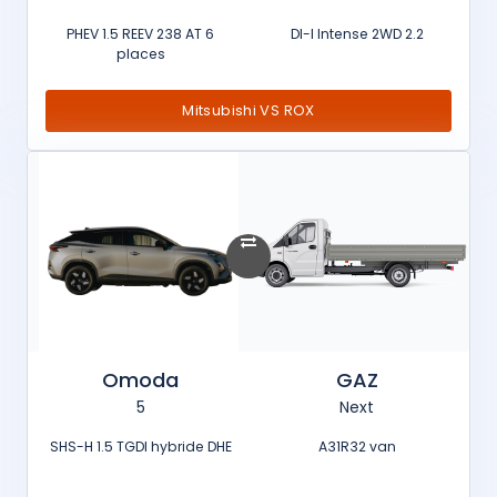
PHEV 1.5 REEV 238 AT 6
2.2 DI-I Intense 2WD
places
Mitsubishi VS ROX
Omoda
GAZ
5
Next
SHS-H 1.5 TGDI hybride DHE
A31R32 van