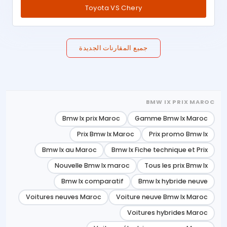
Toyota VS Chery
جميع المقارنات الجديدة
BMW IX PRIX MAROC
Bmw Ix prix Maroc
Gamme Bmw Ix Maroc
Prix Bmw Ix Maroc
Prix promo Bmw Ix
Bmw Ix au Maroc
Bmw Ix Fiche technique et Prix
Nouvelle Bmw Ix maroc
Tous les prix Bmw Ix
Bmw Ix comparatif
Bmw Ix hybride neuve
Voitures neuves Maroc
Voiture neuve Bmw Ix Maroc
Voitures hybrides Maroc