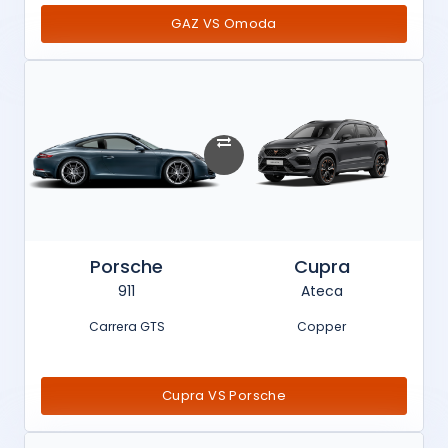
GAZ VS Omoda
Porsche
Cupra
911
Ateca
Carrera GTS
Copper
Cupra VS Porsche