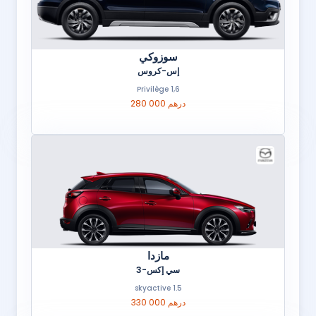
سوزوكي
إس-كروس
1,6 Privilège
280 000 درهم
مازدا
سي إكس-3
1.5 skyactive
330 000 درهم