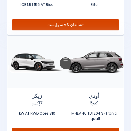
ICE 1.5 l 156 AT Rise
Elite
تشانغان VS سوإيست
أودي
زيكر
كيو5
7إكس
310 kW AT RWD Core
MHEV 40 TDI 204 S-Tronic
quatt...