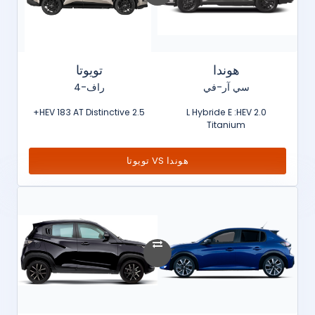
هوندا
تويوتا
سي آر-في
راف-4
2.5 HEV 183 AT Distinctive+
2.0 L Hybride E :HEV
Titanium
هوندا VS تويوتا