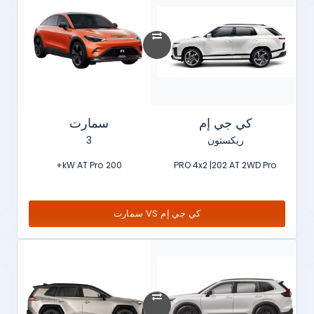
كي جي إم
سمارت
ريكستون
3
200 kW AT Pro+
PRO 4x2 |202 AT 2WD Pro
كي جي إم VS سمارت