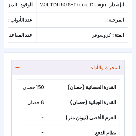
الإصدار :
2,0L TDI 150 S-Tronic Design
الوقود :
الديزل
المرحلة :
عدد الأبواب :
5
الفئة :
كروسوفر
عدد المقاعد :
المحرك والأداء
القدرة الحصانية (حصان)
150 حصان
القدرة الجبائية (حصان)
8 حصان
العزم الأقصى (نيوتن متر)
-
نظام الدفع
-