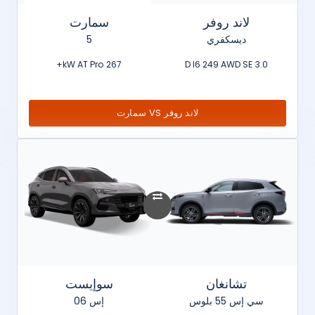
لاند روفر
سمارت
ديسكفري
5
267 kW AT Pro+
3.0 D I6 249 AWD SE
لاند روفر VS سمارت
تشانغان
سوإيست
سي إس 55 بلوس
إس 06