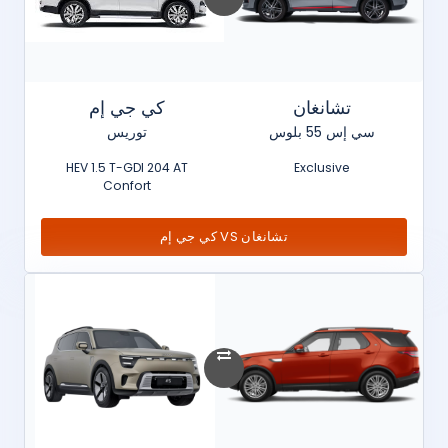
تشانغان
كي جي إم
سي إس 55 بلوس
توريس
HEV 1.5 T-GDI 204 AT
Exclusive
Confort
تشانغان VS كي جي إم