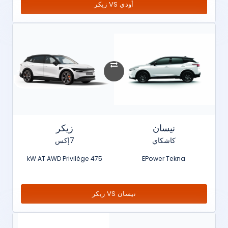
أودي VS زيكر
نيسان
زيكر
كاشكاي
7إكس
475 kW AT AWD Privilège
EPower Tekna
نيسان VS زيكر