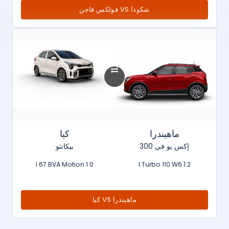
شكودا VS فولكس فاجن
ماهيندرا
كيا
إكس يو في 300
بيكانتو
1.0 l 67 BVA Motion
1.2 l Turbo 110 W6
ماهيندرا VS كيا