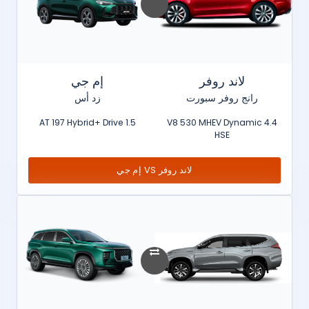
لاند روفر
إم جي
رانج روفر سبورت
زد أس
1.5 AT 197 Hybrid+ Drive
4.4 V8 530 MHEV Dynamic
HSE
لاند روفر VS إم جي