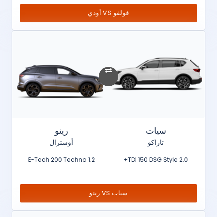
فولفو VS أودي
سيات
رينو
تاراكو
أوسترال
1.2 E-Tech 200 Techno
2.0 TDI 150 DSG Style+
سيات VS رينو