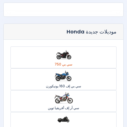
موديلات جديدة
Honda
سي بي 750
سي بي إف 160 يونيكورن
سي آر إف أفريقيا توين