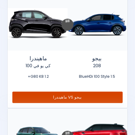
بيجو
ماهيندرا
208
كي يو في 100
1.2 G80 K8+
1.5 BlueHDi 100 Style
بيجو VS ماهيندرا