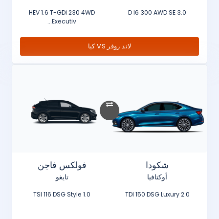
HEV 1.6 T-GDi 230 4WD
3.0 D I6 300 AWD SE
Executiv...
لاند روفر VS كيا
شكودا
فولكس فاجن
أوكتافيا
تايغو
1.0 TSI 116 DSG Style
2.0 TDI 150 DSG Luxury