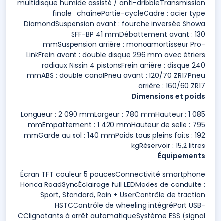
multidisque humide assisté / anti-dribbleTransmission
finale : chaînePartie-cycleCadre : acier type
DiamondSuspension avant : fourche inversée Showa
SFF-BP 41 mmDébattement avant : 130
mmSuspension arrière : monoamortisseur Pro-
LinkFrein avant : double disque 296 mm avec étriers
radiaux Nissin 4 pistonsFrein arrière : disque 240
mmABS : double canalPneu avant : 120/70 ZR17Pneu
arrière : 160/60 ZR17
Dimensions et poids
Longueur : 2 090 mmLargeur : 780 mmHauteur : 1 085
mmEmpattement : 1 420 mmHauteur de selle : 795
mmGarde au sol : 140 mmPoids tous pleins faits : 192
kgRéservoir : 15,2 litres
Équipements
Écran TFT couleur 5 poucesConnectivité smartphone
Honda RoadSyncÉclairage full LEDModes de conduite :
Sport, Standard, Rain + UserContrôle de traction
HSTCContrôle de wheeling intégréPort USB-
CClignotants à arrêt automatiqueSystème ESS (signal