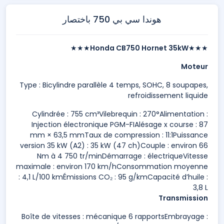
هوندا سي بي 750 باختصار
★★★
Honda CB750 Hornet 35kW
★★★
Moteur
Type : Bicylindre parallèle 4 temps, SOHC, 8 soupapes,
refroidissement liquide
Cylindrée : 755 cm³Vilebrequin : 270°Alimentation :
Injection électronique PGM-FIAlésage x course : 87
mm × 63,5 mmTaux de compression : 11:1Puissance
version 35 kW (A2) : 35 kW (47 ch)Couple : environ 66
Nm à 4 750 tr/minDémarrage : électriqueVitesse
maximale : environ 170 km/hConsommation moyenne
: 4,1 L/100 kmÉmissions CO₂ : 95 g/kmCapacité d’huile :
3,8 L
Transmission
Boîte de vitesses : mécanique 6 rapportsEmbrayage :