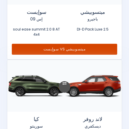
ميتسوبيشي
سوإيست
باجيرو
إس 09
soul ease summit 2.0 8 AT
2.5 DI-D Pack Luxe
4x4
ميتسوبيشي VS سوإيست
لاند روفر
كيا
ديسكفري
سورينتو