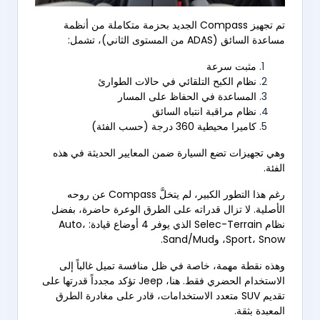
تم تجهيز Compass الجديد بحزمة متكاملة من أنظمة
مساعدة السائق (ADAS من المستوى الثاني)، تشمل:
مثبت سرعة
نظام الكبح التلقائي في حالات الطوارئ
المساعدة في الحفاظ على المسار
نظام مراقبة انتباه السائق
كاميرا محيطية 360 درجة (حسب الفئة)
وهي تجهيزات تضع السيارة ضمن المعايير الحديثة في هذه
الفئة.
رغم هذا التطور الكبير، لم يتخلَّ Compass عن روحه
الأصلية. لا تزال قدراته على الطرق الوعرة حاضرة، بفضل
نظام Selec-Terrain الذي يوفر 4 أوضاع قيادة: Auto،
Sport، Snow، وSand/Mud.
وهذه نقطة مهمة، خاصة في ظل منافسة تميل غالباً إلى
الاستخدام الحضري فقط. هنا، Jeep تؤكد مجدداً قدرتها على
تقديم SUV متعدد الاستخدامات، قادر على مغادرة الطرق
المعبدة بثقة.