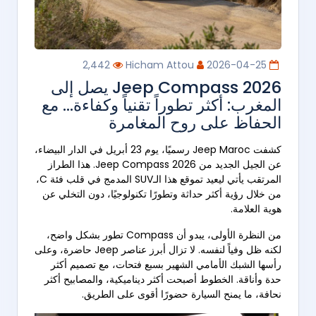
2,442
Hicham Attou
2026-04-25
Jeep Compass 2026 يصل إلى
المغرب: أكثر تطوراً تقنياً وكفاءة… مع
الحفاظ على روح المغامرة
كشفت Jeep Maroc رسميًا، يوم 23 أبريل في الدار البيضاء،
عن الجيل الجديد من Jeep Compass 2026. هذا الطراز
المرتقب يأتي ليعيد تموقع هذا الـSUV المدمج في قلب فئة C،
من خلال رؤية أكثر حداثة وتطورًا تكنولوجيًا، دون التخلي عن
هوية العلامة.
من النظرة الأولى، يبدو أن Compass تطور بشكل واضح،
لكنه ظل وفياً لنفسه. لا تزال أبرز عناصر Jeep حاضرة، وعلى
رأسها الشبك الأمامي الشهير بسبع فتحات، مع تصميم أكثر
حدة وأناقة. الخطوط أصبحت أكثر ديناميكية، والمصابيح أكثر
نحافة، ما يمنح السيارة حضورًا أقوى على الطريق.