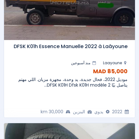
DFSK K01h Essence Manuelle 2022 à Laâyoune
Laayoune
منذ أسبوعين
85,000 MAD
موديل 2022، فحال جديدة، يد وحدة، مجهزة مزيان. اللي مهتم
يتاصل بيّا DFSK K01H Dfsk K01H modèle 2...
2022
يدوي
البنزين
30,000 km