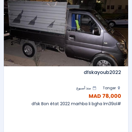
dfskayoub2022
Tanger
منذ أسبوع
78,000 MAD
#dfsk Bon état 2022 marhba li bgha lm39ol