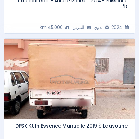
excellent état. - Année-Modèle : 2024 - Puissance
fis...
2024
يدوي
البنزين
45,000 km
DFSK K01h Essence Manuelle 2019 à Laâyoune