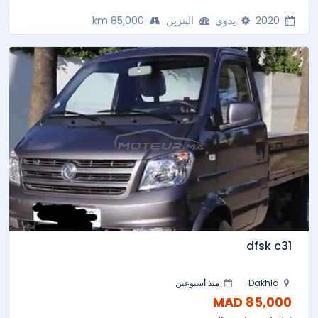
2020
يدوي
البنزين
85,000 km
dfsk c31
Dakhla
منذ أسبوعين
85,000 MAD