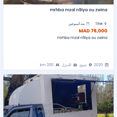
mrhba mzal n9iya ou zwina
Tiflet
منذ أسبوعين
76,000 MAD
mrhba mzal n9iya ou zwina
2020
يدوي
الديزل
200 km