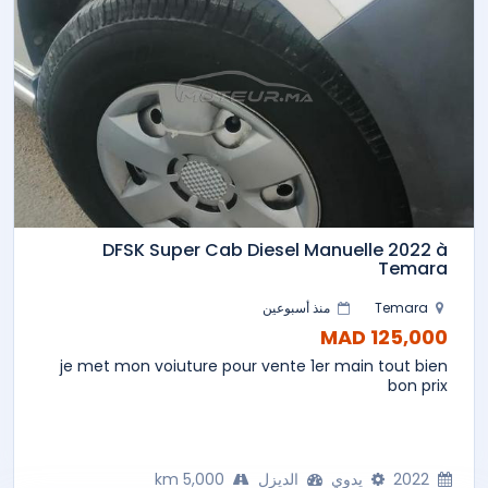
DFSK Super Cab Diesel Manuelle 2022 à
Temara
Temara
منذ أسبوعين
125,000 MAD
je met mon voiuture pour vente 1er main tout bien
bon prix
2022
يدوي
الديزل
5,000 km