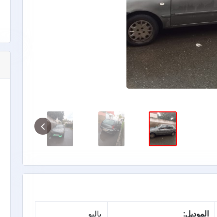
الموديل:
باليو