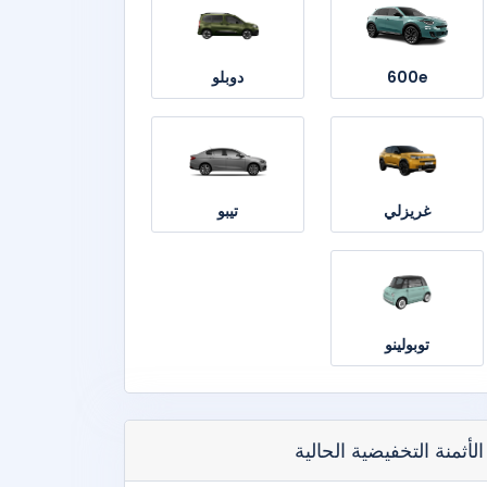
600e
دوبلو
غريزلي
تيبو
توبولينو
الأثمنة التخفيضية الحالية