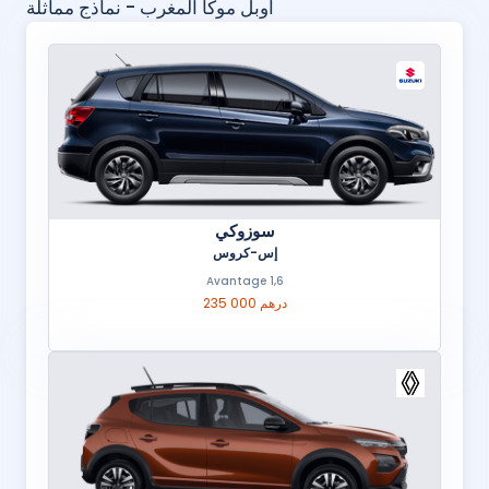
أوبل موكا المغرب - نماذج مماثلة
سوزوكي
إس-كروس
1,6 Avantage
235 000 درهم