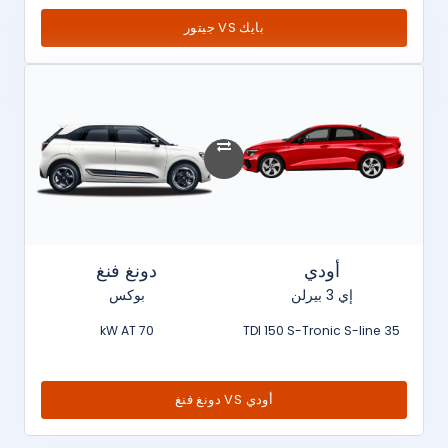
بايك VS جيتور
أودي
دونغ فنغ
إي 3 بيرلن
بوكس
70 kW AT
35 TDI 150 S-Tronic S-line
أودي VS دونغ فنغ