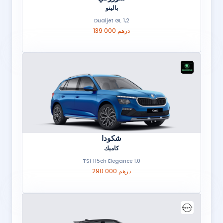
بالينو
1,2 Dualjet GL
139 000 درهم
شكودا
كاميك
1.0 TSI 115ch Elegance
290 000 درهم