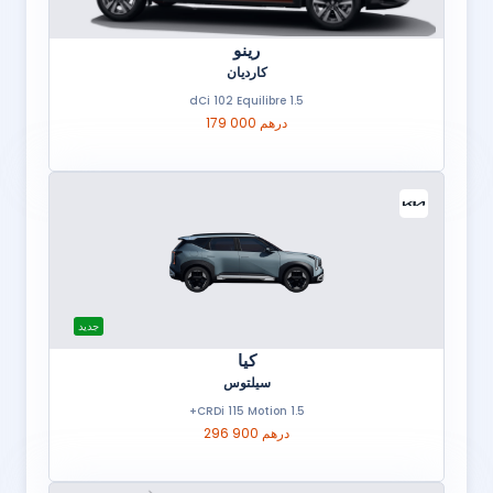
رينو
كارديان
1.5 dCi 102 Equilibre
179 000 درهم
جديد
كيا
سيلتوس
1.5 CRDi 115 Motion+
296 900 درهم