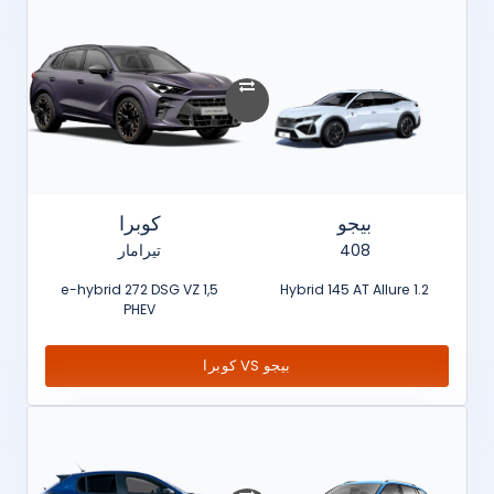
بيجو
كوبرا
408
تيرامار
1,5 e-hybrid 272 DSG VZ
1.2 Hybrid 145 AT Allure
PHEV
بيجو VS كوبرا