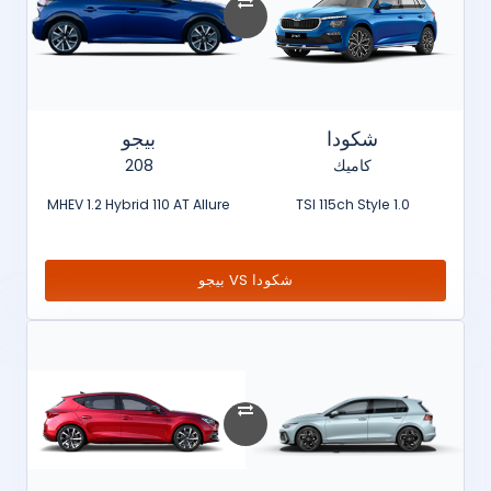
شكودا
بيجو
كاميك
208
MHEV 1.2 Hybrid 110 AT Allure
1.0 TSI 115ch Style
شكودا VS بيجو