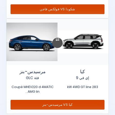
شكودا VS فولكس فاجن
كيا
مرسيدس-بنز
إي في 9
فئة GLC
Coupé MHEV220 d 4MATIC
283 kW 4WD GT line
AMG lin...
كيا VS مرسيدس-بنز