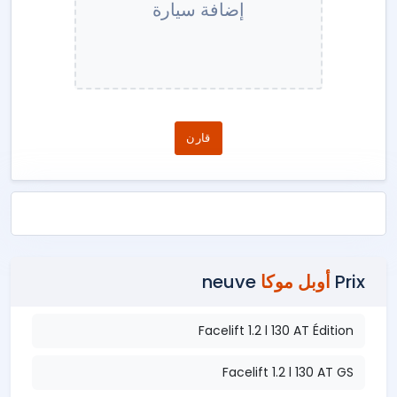
إضافة سيارة
قارن
Prix
أوبل موكا
neuve
Facelift 1.2 l 130 AT Édition
Facelift 1.2 l 130 AT GS