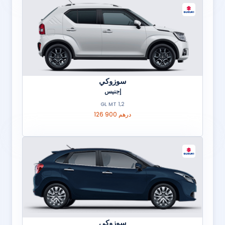
سوزوكي
إجنيس
1,2 GL MT
126 900 درهم
سوزوكي