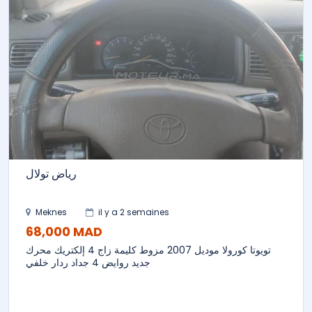
رياض تولال
Meknes
il y a 2 semaines
68,000 MAD
تويوتا كورولا موديل 2007 مزوط كليمة زاج 4 إلكتريك محرك
جديد روايض 4 جداد ردار خلفي