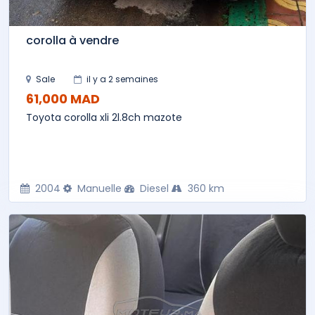
corolla à vendre
Sale
il y a 2 semaines
61,000 MAD
Toyota corolla xli 2l.8ch mazote
2004
Manuelle
Diesel
360 km