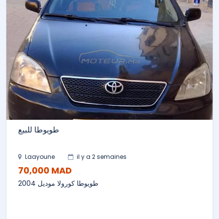
طويوطا للبيع
Laayoune
il y a 2 semaines
70,000 MAD
طويوطا كورولا موديل 2004