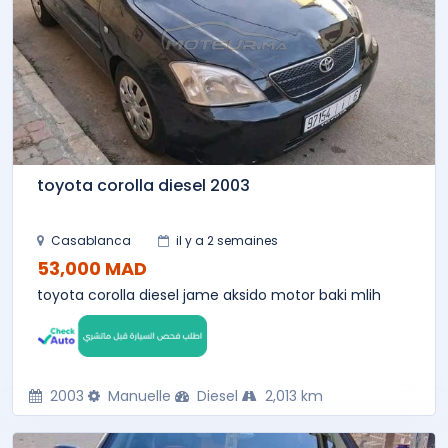
toyota corolla diesel 2003
Casablanca
il y a 2 semaines
53,000 MAD
toyota corolla diesel jame aksido motor baki mlih
2003
Manuelle
Diesel
2,013 km