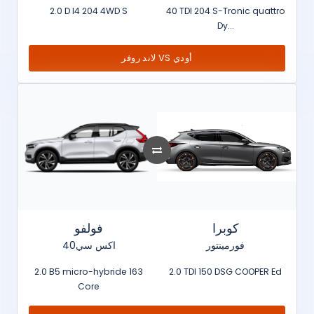
2.0 D I4 204 4WD S
40 TDI 204 S-Tronic quattro
Dy...
لاند روفر VS أودي
كوبرا
فولفو
فورمينتور
اكس سي40
2.0 B5 micro-hybride 163
2.0 TDI 150 DSG COOPER Ed
Core