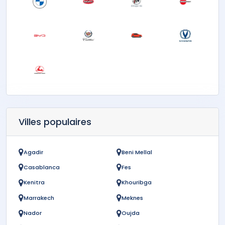
Villes populaires
Agadir
Beni Mellal
Casablanca
Fes
Kenitra
Khouribga
Marrakech
Meknes
Nador
Oujda