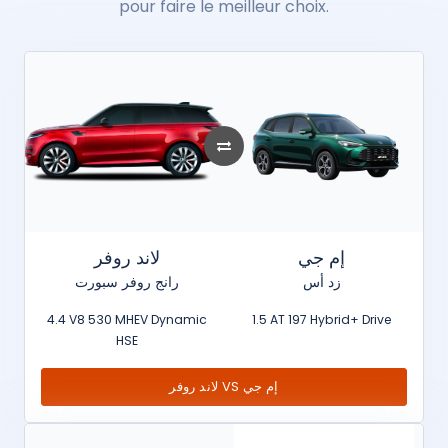
pour faire le meilleur choix.
إم جي
لاند روفر
زد أس
رانج روفر سبورت
4.4 V8 530 MHEV Dynamic
1.5 AT 197 Hybrid+ Drive
HSE
لاند روفر VS إم جي