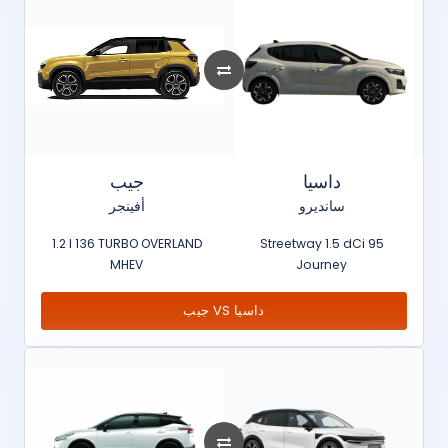
داسيا
جيب
سانديرو
أفينجر
1.2 l 136 TURBO OVERLAND
Streetway 1.5 dCi 95
MHEV
Journey
جيب VS داسيا