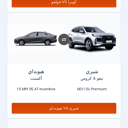
فولفو VS كوبرا
شيري
هيونداي
تيغو 4 كروس
أكسنت
1.5 MPI 115 AT Inventive
HEV 1.5L Premium
هيونداي VS شيري