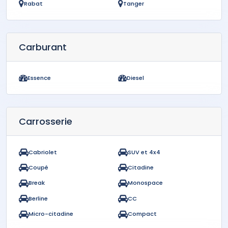
Rabat
Tanger
Carburant
Essence
Diesel
Carrosserie
Cabriolet
SUV et 4x4
Coupé
Citadine
Break
Monospace
Berline
CC
Micro-citadine
Compact