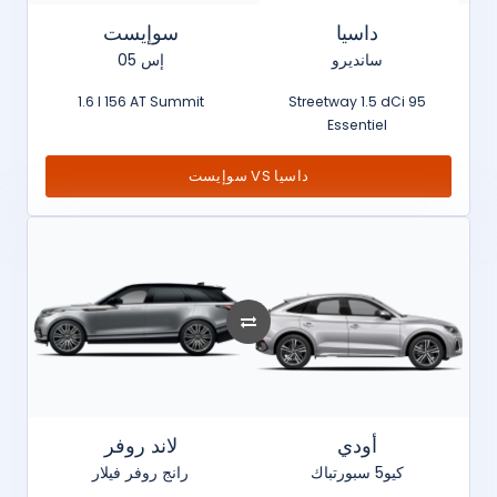
داسيا
سوإيست
سانديرو
إس 05
1.6 l 156 AT Summit
Streetway 1.5 dCi 95
Essentiel
سوإيست VS داسيا
أودي
لاند روفر
كيو5 سبورتباك
رانج روفر فيلار