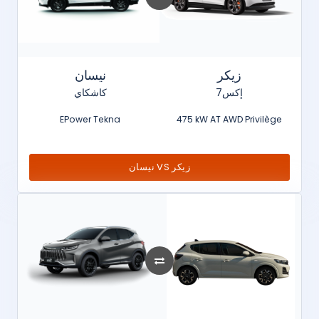
زيكر
نيسان
7إكس
كاشكاي
EPower Tekna
475 kW AT AWD Privilège
نيسان VS زيكر