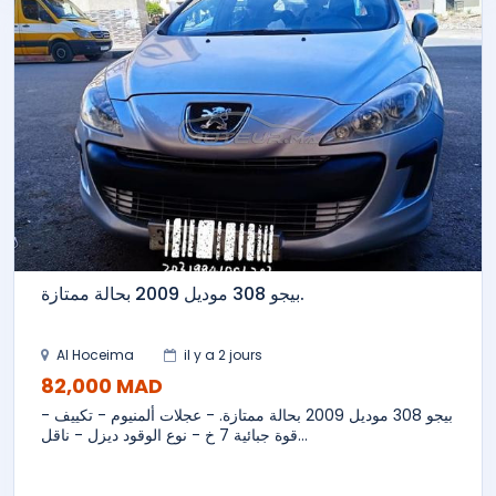
بيجو 308 موديل 2009 بحالة ممتازة.
Al Hoceima
il y a 2 jours
82,000 MAD
بيجو 308 موديل 2009 بحالة ممتازة. - عجلات ألمنيوم - تكييف -
قوة جبائية 7 خ - نوع الوقود ديزل - ناقل...