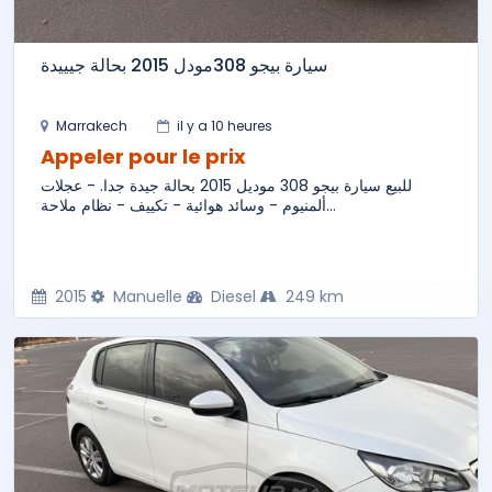
سيارة بيجو 308مودل 2015 بحالة جيييدة
Marrakech
il y a 10 heures
Appeler pour le prix
للبيع سيارة بيجو 308 موديل 2015 بحالة جيدة جدا. - عجلات
ألمنيوم - وسائد هوائية - تكييف - نظام ملاحة...
2015
Manuelle
Diesel
249 km