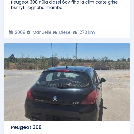
Peugeot 308 n9ia diasel 6cv fiha la clim carte grise
bsmyti libghaha marhba
2008
Manuelle
Diesel
273 km
Peugeot 308