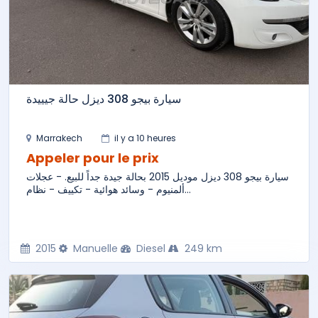
سيارة بيجو 308 ديزل حالة جيييدة
Marrakech
il y a 10 heures
Appeler pour le prix
سيارة بيجو 308 ديزل موديل 2015 بحالة جيدة جداً للبيع. - عجلات
ألمنيوم - وسائد هوائية - تكييف - نظام...
2015
Manuelle
Diesel
249 km