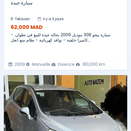
سيارة جيدة
Tetouan
il y a 3 jours
62,000 MAD
سيارة بيجو 308 موديل 2009 بحالة جيدة للبيع في تطوان. -
كاميرا خلفية - نوافذ كهربائية - نظام منع انغل...
2009
Manuelle
Essence
180,000 km