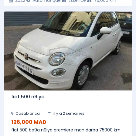
2022
Automatique
Essence
75,000 km
fiat 500 n9iya
Casablanca
il y a 2 semaines
126,000 MAD
fiat 500 ba9a n9iya premiere man darba 75000 km