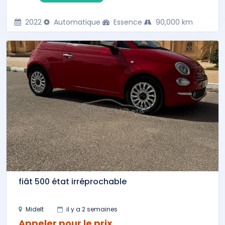
2022
Automatique
Essence
90,000 km
fiât 500 état irréprochable
Midelt
il y a 2 semaines
Appeler pour le prix