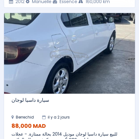
2012
Manuelle
Essence
160,000 km
سيارة داسيا لوجان
Berrechid
il y a 2 jours
88,000 MAD
للبيع سيارة داسيا لوجان موديل 2014 بحالة ممتازة. - عجلات