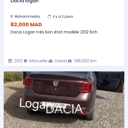
Dacia logan
Mohammedia
il y a 2 jours
82,000 MAD
Dacia Logan très bon état modèle 2012 6ch
2012
Manuelle
Diesel
198,000 km