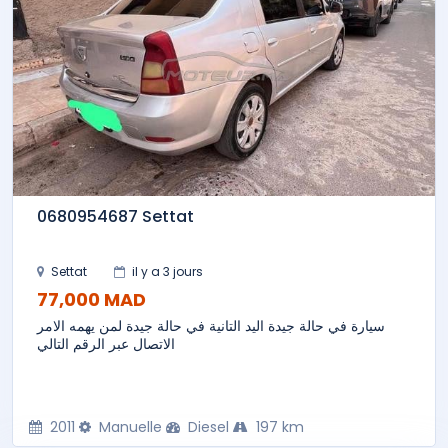
0680954687 Settat
Settat
il y a 3 jours
77,000 MAD
سيارة في حالة جيدة اليد التانية في حالة جيدة لمن يهمه الامر
الاتصال عبر الرقم التالي
2011
Manuelle
Diesel
197 km