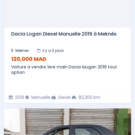
Dacia Logan Diesel Manuelle 2019 à Meknès
Meknes
il y a 3 jours
120,000 MAD
Voiture a vendre 1ere main Dacia laugan 2019 tout
option
2019
Manuelle
Diesel
82,300 km