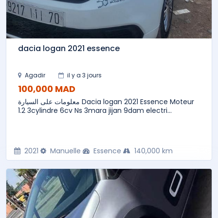
dacia logan 2021 essence
Agadir
il y a 3 jours
100,000 MAD
معلومات على السيارة Dacia logan 2021 Essence Moteur
1.2 3cylindre 6cv Ns 3mara jijan 9dam electri...
2021
Manuelle
Essence
140,000 km