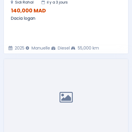
Sidi Rahal
il y a 3 jours
140,000 MAD
Dacia logan
2025
Manuelle
Diesel
55,000 km