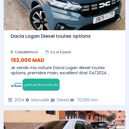
Dacia Logan Diesel toutes options
Casablanca
il y a 3 jours
152,000 MAD
Je vends ma voiture Dacia Logan diesel toutes
options, première main, excellent état 04/2024...
2024
Manuelle
Diesel
70,000 km