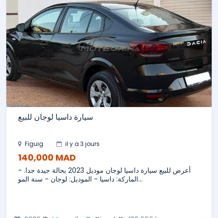
سيارة داسيا لوجان للبيع
Figuig
il y a 3 jours
140,000 MAD
أعرض للبيع سيارة داسيا لوجان موديل 2023 بحالة جيدة جدا. -
الماركة: داسيا - الموديل: لوجان - سنة المو...