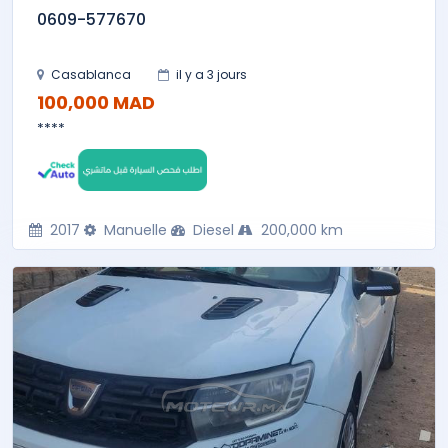
0609-577670
Casablanca
il y a 3 jours
100,000 MAD
****
2017
Manuelle
Diesel
200,000 km