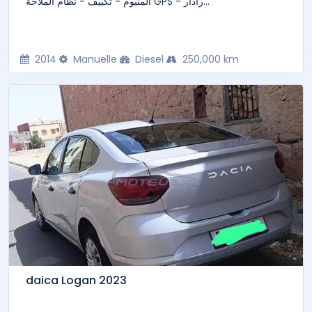
ألمنيوم - تكييف - نظام الملاحة GPS - رادار...
2014
Manuelle
Diesel
250,000 km
daica Logan 2023