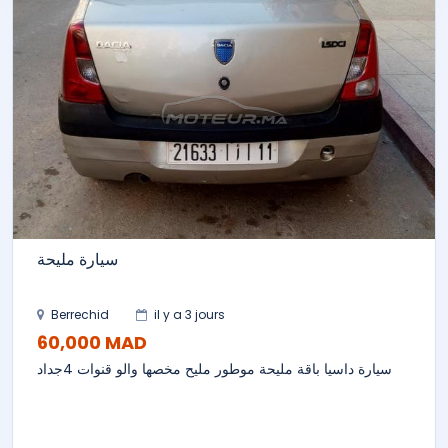
سيارة مليحة
Berrechid
il y a 3 jours
60,000 MAD
سيارة داسيا باقة مليحة موطور مليح مخصها والو قنوات 4جداد