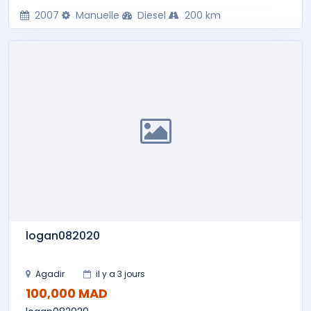
2007
Manuelle
Diesel
200 km
logan082020
Agadir
il y a 3 jours
100,000 MAD