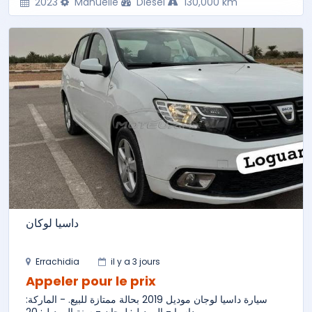
2023
Manuelle
Diesel
130,000 km
داسيا لوكان
Errachidia
il y a 3 jours
Appeler pour le prix
سيارة داسيا لوجان موديل 2019 بحالة ممتازة للبيع. - الماركة:
داسيا - الموديل: لوجان - سنة الموديل: 20...