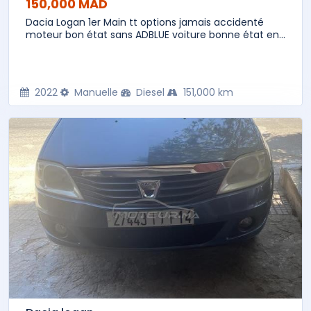
150,000 MAD
Dacia Logan 1er Main tt options jamais accidenté
moteur bon état sans ADBLUE voiture bonne état en...
2022
Manuelle
Diesel
151,000 km