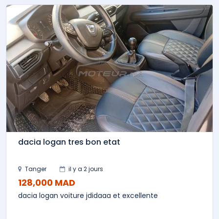
dacia logan tres bon etat
Tanger
il y a 2 jours
128,000 MAD
dacia logan voiture jdidaaa et excellente