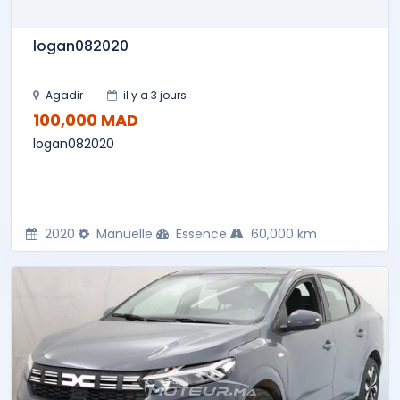
logan082020
Agadir
il y a 3 jours
100,000 MAD
logan082020
2020
Manuelle
Essence
60,000 km