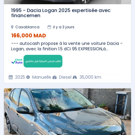
1995 - Dacia Logan 2025 expertisée avec
financemen
Casablanca
il y a 3 jours
166,000 MAD
--- autocash propose à la vente une voiture Dacia -
Logan, avec la finition 1.5 dCi 95 EXPRESSION,à...
2025
Manuelle
Diesel
35,000 km