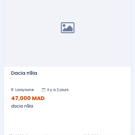
Dacia n9ia
Laayoune
il y a 2 jours
47,000 MAD
dacia n9ia