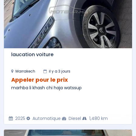
laucation voiture
Marrakech
il y a 3 jours
Appeler pour le prix
marhba li khash chi haja watssup
2025
Automatique
Diesel
1,480 km