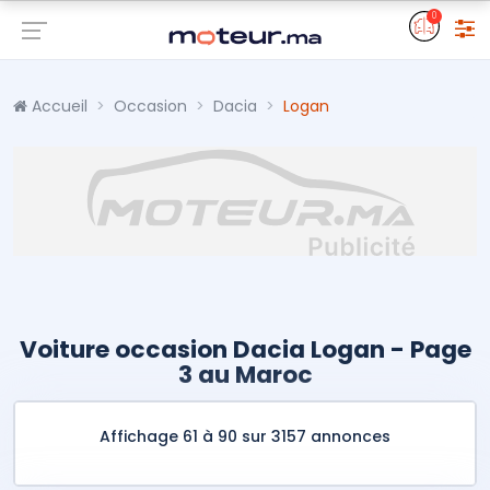
0
Accueil
Occasion
Dacia
Logan
Voiture occasion Dacia Logan - Page
3 au Maroc
Affichage 61 à 90 sur 3157 annonces