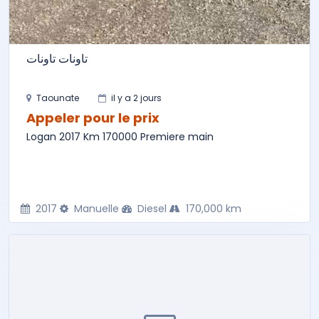
تاونات تاونات
Taounate
il y a 2 jours
Appeler pour le prix
Logan 2017 Km 170000 Premiere main
2017
Manuelle
Diesel
170,000 km