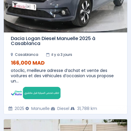
Dacia Logan Diesel Manuelle 2025 à
Casablanca
Casablanca
il y a 3 jours
166,000 MAD
otoclic, meilleure adresse d’achat et vente des
voitures et des véhicules d’occasion vous propose
un...
2025
Manuelle
Diesel
31,788 km