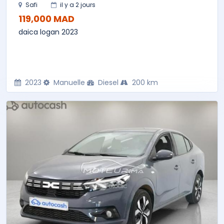
Safi
il y a 2 jours
119,000 MAD
daica logan 2023
2023
Manuelle
Diesel
200 km