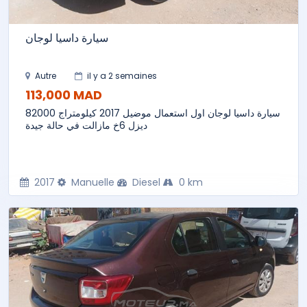
سيارة داسيا لوجان
Autre
il y a 2 semaines
113,000 MAD
سيارة داسيا لوجان اول استعمال موضيل 2017 كيلومتراج 82000
ديزل 6خ مازالت في حالة جيدة
2017
Manuelle
Diesel
0 km