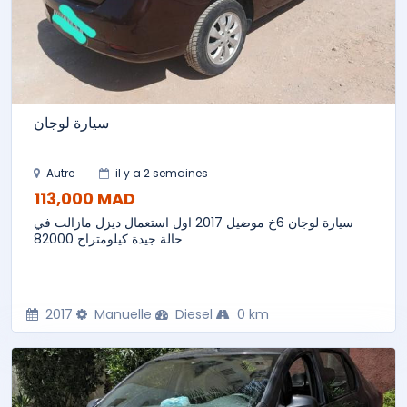
سيارة لوجان
Autre
il y a 2 semaines
113,000 MAD
سيارة لوجان 6خ موضيل 2017 اول استعمال ديزل مازالت في
حالة جيدة كيلومتراج 82000
2017
Manuelle
Diesel
0 km