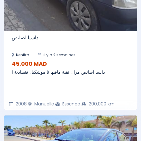
داسيا اصانص
Kenitra
il y a 2 semaines
45,000 MAD
داسيا اصانص مزال نقية مافيها تا موشكيل قتصادية ا
2008
Manuelle
Essence
200,000 km