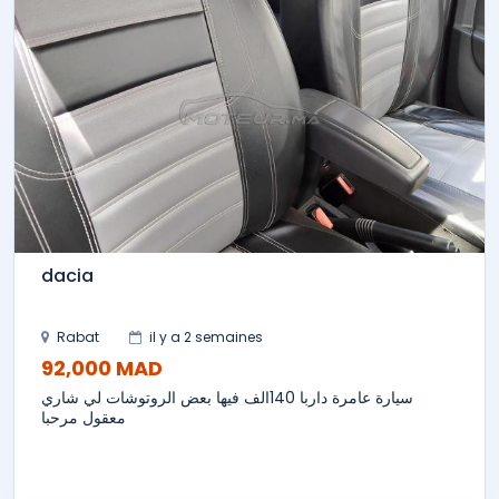
dacia
Rabat
il y a 2 semaines
92,000 MAD
سيارة عامرة داربا 140الف فيها بعض الروتوشات لي شاري
معقول مرحبا