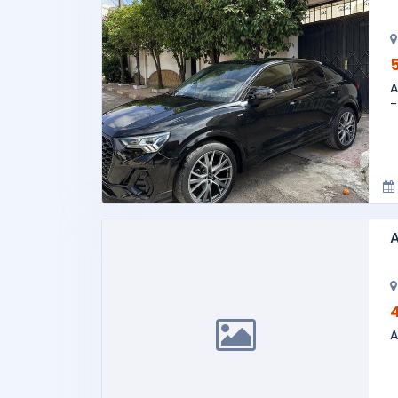
A
-
A
A