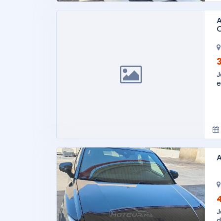
A
J
e
A
J
d