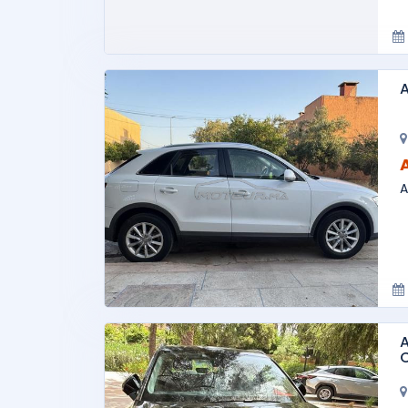
A
A
A