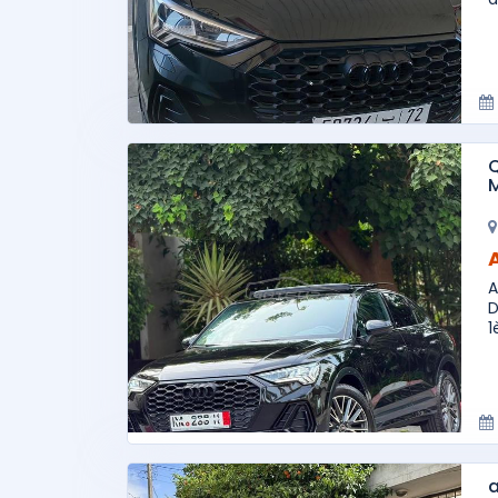
Q
A
D
1
a