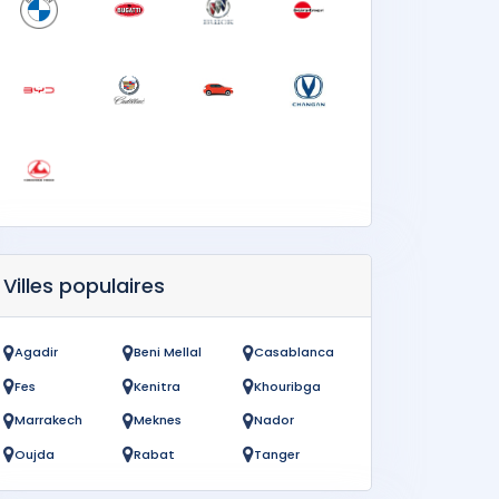
Villes populaires
Agadir
Beni Mellal
Casablanca
Fes
Kenitra
Khouribga
Marrakech
Meknes
Nador
Oujda
Rabat
Tanger