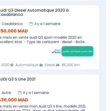
udi Q3 Diesel Automatique 2020 à
Casablanca
Casablanca
il y a 1 semaine
350,000 MAD
e mets en vente audi Q3 sport modèle 2020 en
xcellent état. - Type de carburant : diesel - Boîte...
2020
Automatique
Diesel
85,000 km
UDI Q3 S Line 2021
Autre
il y a 1 semaine
430,000 MAD
e mets en vente mon Audi Q3 S line, modèle 2021,
édouané en 2024, dans un état irréprochable, alli...