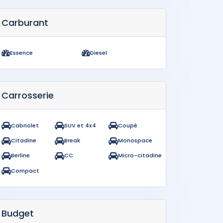
Carburant
Essence
Diesel
Carrosserie
Cabriolet
SUV et 4x4
Coupé
Citadine
Break
Monospace
Berline
CC
Micro-citadine
Compact
Budget