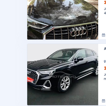
J
4
A
J
m