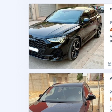
a
A
p
A
J
p