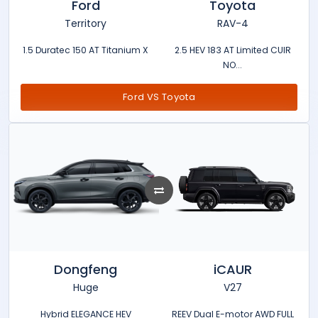
Ford
Toyota
Territory
RAV-4
1.5 Duratec 150 AT Titanium X
2.5 HEV 183 AT Limited CUIR
NO...
Ford VS Toyota
Dongfeng
iCAUR
Huge
V27
Hybrid ELEGANCE HEV
REEV Dual E-motor AWD FULL