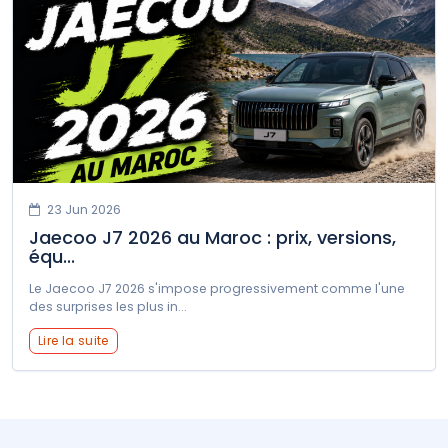
soueast
Ssangyong
Suzuki
Tata
Tesla
Toyota
Volkswagen
Volvo
XPENG
Zeekr
23 Jun 2026
Jaecoo J7 2026 au Maroc : prix, versions,
équ...
Le Jaecoo J7 2026 s'impose progressivement comme l'une
des surprises les plus in...
Lire la suite