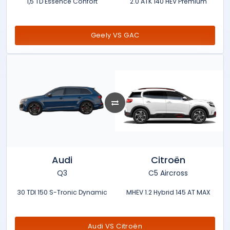
1,5 TD Essence Confort
2.0 ATK 140 HEV Premium
Geely VS GAC
Audi
Citroën
Q3
C5 Aircross
30 TDI 150 S-Tronic Dynamic
MHEV 1.2 Hybrid 145 AT MAX
Audi VS Citroën