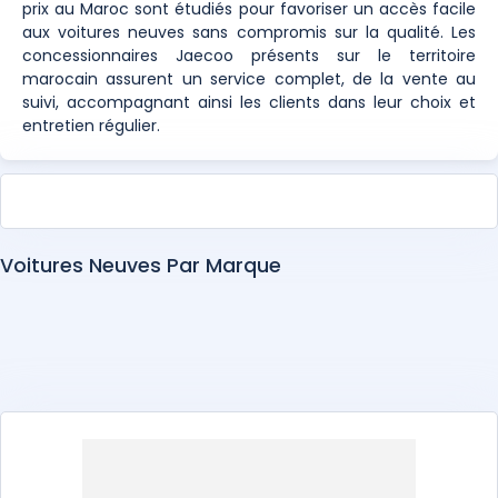
prix au Maroc sont étudiés pour favoriser un accès facile
aux voitures neuves sans compromis sur la qualité. Les
concessionnaires Jaecoo présents sur le territoire
marocain assurent un service complet, de la vente au
suivi, accompagnant ainsi les clients dans leur choix et
entretien régulier.
Voitures Neuves Par Marque
Abarth
Alfa Romeo
Alpine
Aston Martin
Audi
BAIC
Bentley
BMW
BYD
Changan
Chery
Chevrolet
Citroën
Cupra
Dacia
DEEPAL
DENZA
DFSK
Dongfeng
DS
EXEED