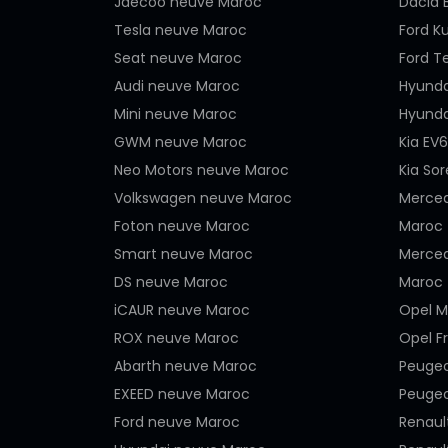
Jaecoo neuve Maroc
Dacia 
Tesla neuve Maroc
Ford K
Seat neuve Maroc
Ford T
Audi neuve Maroc
Hyunda
Mini neuve Maroc
Hyunda
GWM neuve Maroc
Kia EV
Neo Motors neuve Maroc
Kia So
Volkswagen neuve Maroc
Merced
Foton neuve Maroc
Maroc
Smart neuve Maroc
Merced
DS neuve Maroc
Maroc
iCAUR neuve Maroc
Opel M
ROX neuve Maroc
Opel F
Abarth neuve Maroc
Peugeo
EXEED neuve Maroc
Peugeo
Ford neuve Maroc
Renaul