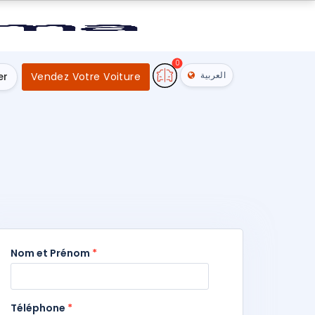
0
العربية
er
Vendez Votre Voiture
Nom et Prénom
*
Téléphone
*