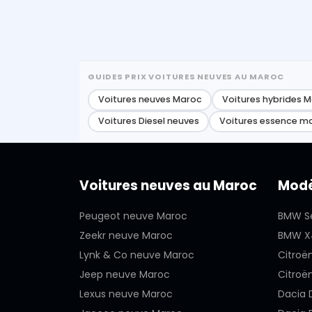
GUIDES PRIX VOITURES NEUVES AU MAROC
Voitures neuves Maroc
Voitures hybrides 
Voitures Diesel neuves
Voitures essence m
Voitures neuves au Maroc
Modè
Peugeot neuve Maroc
BMW Sé
Zeekr neuve Maroc
BMW X
Lynk & Co neuve Maroc
Citroë
Jeep neuve Maroc
Citroë
Lexus neuve Maroc
Dacia 