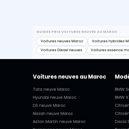
GUIDES PRIX VOITURES NEUVES AU MAROC
Voitures neuves Maroc
Voitures hybrides 
Voitures Diesel neuves
Voitures essence m
Voitures neuves au Maroc
Modè
Tata neuve Maroc
BMW Sé
Hyundai neuve Maroc
BMW X
DS neuve Maroc
Citroë
Nissan neuve Maroc
Citroë
Aston Martin neuve Maroc
Dacia 