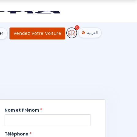
0
العربية
er
Vendez Votre Voiture
Nom et Prénom
*
Téléphone
*