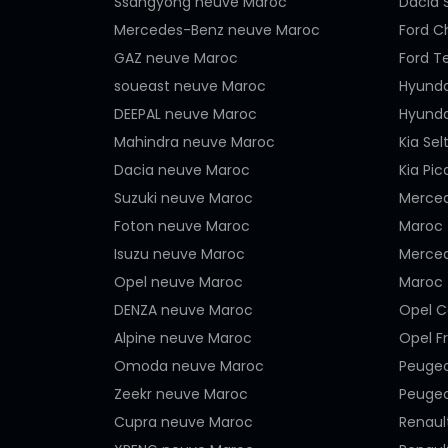
Ssangyong neuve Maroc
Dacia 
Mercedes-Benz neuve Maroc
Ford C
GAZ neuve Maroc
Ford T
soueast neuve Maroc
Hyunda
DEEPAL neuve Maroc
Hyunda
Mahindra neuve Maroc
Kia Se
Dacia neuve Maroc
Kia Pi
Suzuki neuve Maroc
Merced
Foton neuve Maroc
Maroc
Isuzu neuve Maroc
Merced
Opel neuve Maroc
Maroc
DENZA neuve Maroc
Opel C
Alpine neuve Maroc
Opel F
Omoda neuve Maroc
Peugeo
Zeekr neuve Maroc
Peugeo
Cupra neuve Maroc
Renaul