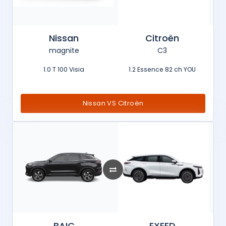
Nissan
Citroën
magnite
C3
1.0 T 100 Visia
1.2 Essence 82 ch YOU
Nissan VS Citroën
BAIC
EXEED