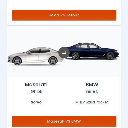
Jeep VS Jetour
Maserati
BMW
Ghibli
Série 5
trofeo
MHEV 520d Pack M
Maserati VS BMW