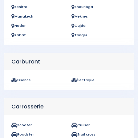
Kenitra
Khouribga
Marrakech
Meknes
Nador
Oujda
Rabat
Tanger
Carburant
Essence
Électrique
Carrosserie
Scooter
Cruiser
Roadster
Trail cross