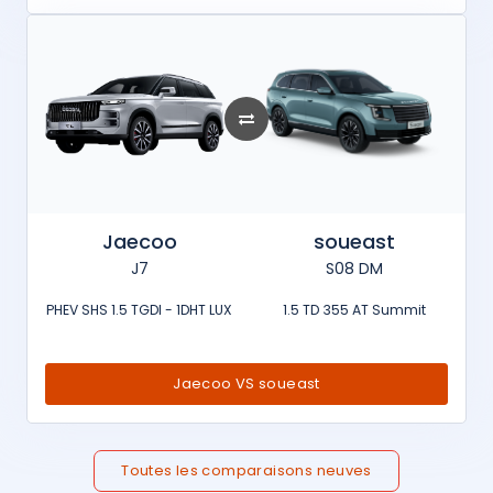
Jaecoo
soueast
J7
S08 DM
PHEV SHS 1.5 TGDI - 1DHT LUX
1.5 TD 355 AT Summit
Jaecoo VS soueast
Toutes les comparaisons neuves