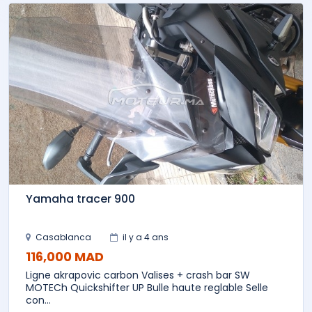
Yamaha tracer 900
Casablanca
il y a 4 ans
116,000 MAD
Ligne akrapovic carbon Valises + crash bar SW
MOTECh Quickshifter UP Bulle haute reglable Selle
con...