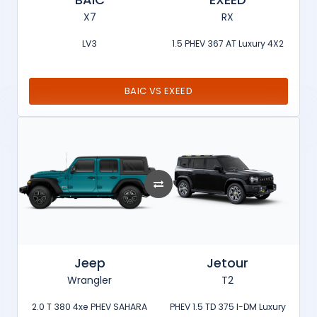
X7
RX
LV3
1.5 PHEV 367 AT Luxury 4X2
BAIC VS EXEED
Jeep
Jetour
Wrangler
T2
2.0 T 380 4xe PHEV SAHARA
PHEV 1.5 TD 375 I-DM Luxury