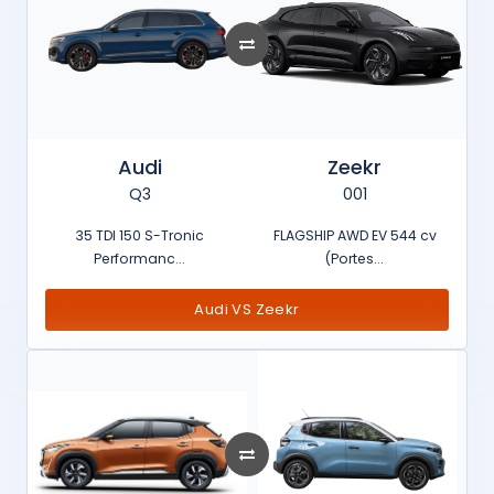
Audi
Zeekr
Q3
001
35 TDI 150 S-Tronic
FLAGSHIP AWD EV 544 cv
Performanc...
(Portes...
Audi VS Zeekr