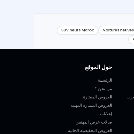
SUV neufs Maroc
Voitures neuves
حول الموقع
الرئيسية
من نحن ؟
العروض الممتازة
العروض الممتازة المهنية‎
إعلانات
صالات عرض المهنيين
العروض التخفيضية الحالية