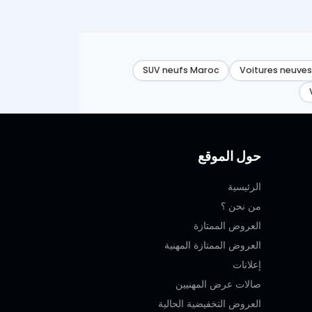
SUV neufs Maroc
Voitures neuves
حول الموقع
الرئيسية
من نحن ؟
العروض الممتازة
العروض الممتازة المهنية‎
إعلانات
صالات عرض المهنيين
العروض التخفيضية الحالية